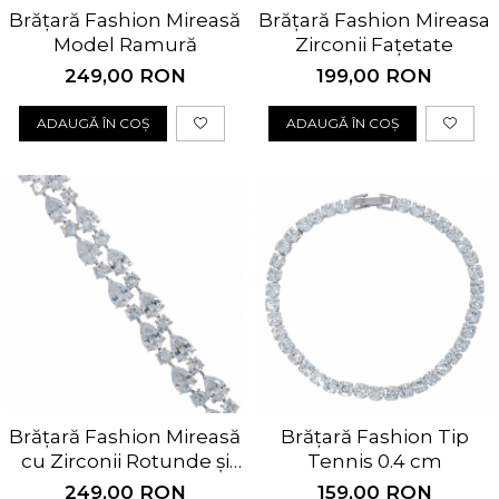
Cercei Fashion
Bănuț Moț Personalizat
Brățară Fashion Mireasă
Brățară Fashion Mireasa
Coliere Argint
Model Ramură
Zirconii Fațetate
Seturi Brățări Personalizate
Seturi Argint
Seturi Lănțișoare Personalizate
249,00 RON
199,00 RON
Bijuterii Fashion
Cadouri Corporate
Accesorii
ADAUGĂ ÎN COȘ
ADAUGĂ ÎN COȘ
Bijuterii Personalizate Spotify
Genți
Portofele
CARD CADOU
Brățară Fashion Mireasă
Brățară Fashion Tip
cu Zirconii Rotunde și
Tennis 0.4 cm
Lacrimă
249,00 RON
159,00 RON