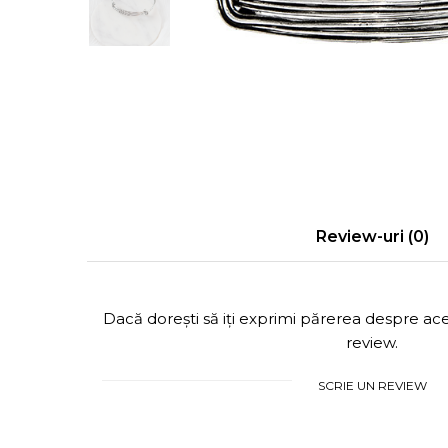
Cercei Fashion
Bănuț Moț Personalizat
Coliere Argint
Seturi Brățări Personalizate
Seturi Argint
Seturi Lănțișoare Personalizate
Bijuterii Fashion
Cadouri Corporate
Accesorii
Bijuterii Personalizate Spotify
Genți
Portofele
CARD CADOU
Review-uri
(0)
Dacă dorești să iți exprimi părerea despre a
review.
SCRIE UN REVIEW