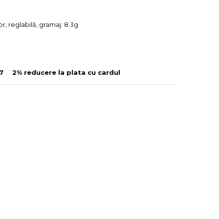
e
r, reglabilă, gramaj: 8.3g
7