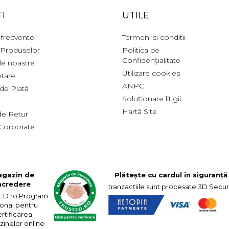
I
UTILE
 frecvente
Termeni si conditii
 Produselor
Politica de
Confidențialitate
ile noastre
Utilizare cookies
tare
ANPC
de Plată
Soluționare litigii
Hartă Site
 de Retur
Corporate
gazin de
Plătește cu cardul in siguranță
ncredere
tranzacțiile sunt procesate 3D Secu
ED.ro Program
ional pentru
rtificarea
inelor online