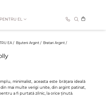
PENTRU EL
TRU EA /
Bijuterii Argint /
Bratari Argint /
lly
implu, minimalist, aceasta este brățara ideală
din mai multe verigi unite, din argint patinat,
entru a fi purtată zilnic, la orice ținută.