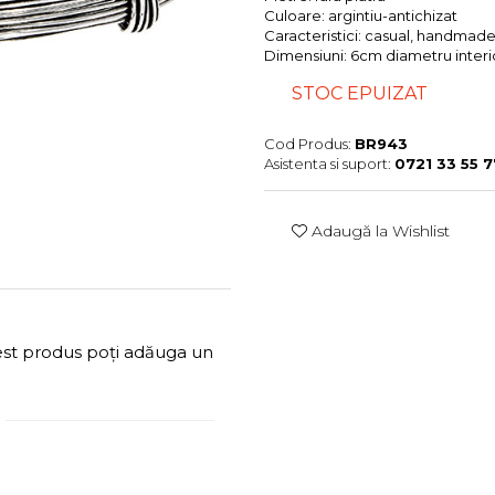
Culoare:
argintiu-antichizat
Caracteristici:
casual, handmad
Dimensiuni:
6cm diametru interio
STOC EPUIZAT
Cod Produs:
BR943
Asistenta si suport:
0721 33 55 7
Adaugă la Wishlist
cest produs poți adăuga un