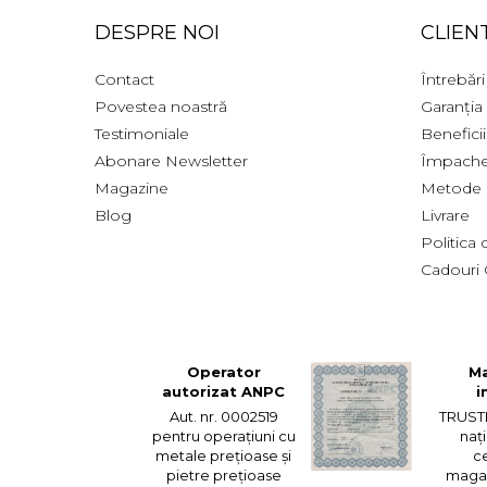
DESPRE NOI
CLIENT
Contact
Întrebări
Povestea noastră
Garanția
Testimoniale
Benefici
Abonare Newsletter
Împache
Magazine
Metode 
Blog
Livrare
Politica
Cadouri 
Operator
Ma
autorizat ANPC
i
Aut. nr. 0002519
TRUST
pentru operațiuni cu
naț
metale prețioase și
ce
pietre prețioase
magaz