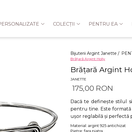
PERSONALIZATE
COLECȚII
PENTRU EA
Bijuterii Argint Janette /
PEN
Brățară Argint Holly
Brățară Argint Ho
JANETTE
175,00 RON
Dacă te definește stilul s
pentru tine. Este formată 
ușor reglabilă și perfectă p
Material:
argint 925 antichizat
Pietre:
fara piatra