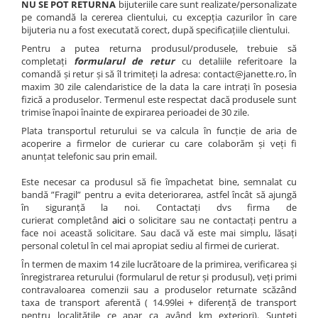
Bănuț Moț Personalizat
NU SE POT RETURNA
bijuteriile care sunt realizate/personalizate
Cercei Argint
pe comandă la cererea clientului, cu excepția cazurilor în care
Seturi Brățări Personalizate
Cercei Fashion
bijuteria nu a fost executată corect, după specificațiile clientului.
Seturi Lănțișoare Personalizate
Coliere Argint
Pentru a putea returna produsul/produsele, trebuie să
Cadouri Corporate
Seturi Argint
completaţi
formularul de retur
cu detaliile referitoare la
comandă și retur și să îl trimiteți la adresa: contact@janette.ro, în
Bijuterii Fashion
Bijuterii Personalizate Spotify
maxim 30 zile calendaristice de la data la care intrați în posesia
fizică a produselor. Termenul este respectat dacă produsele sunt
Accesorii
trimise înapoi înainte de expirarea perioadei de 30 zile.
Genți
Plata transportul returului se va calcula în funcție de aria de
Portofele
acoperire a firmelor de curierar cu care colaborăm și veți fi
anunțat telefonic sau prin email.
CARD CADOU
Este necesar ca produsul să fie împachetat bine, semnalat cu
bandă ”Fragil” pentru a evita deteriorarea, astfel încât să ajungă
în siguranță la noi. Contactați dvs firma de
curierat completând
aici
o solicitare sau ne contactați pentru a
face noi această solicitare. Sau dacă vă este mai simplu, lăsați
personal coletul în cel mai apropiat sediu al firmei de curierat.
În termen de maxim 14 zile lucrătoare de la primirea, verificarea și
înregistrarea returului (formularul de retur și produsul), veți primi
contravaloarea comenzii sau a produselor returnate scăzând
taxa de transport aferentă ( 14.99lei + diferență de transport
pentru localitățile ce apar ca având km exteriori). Sunteți