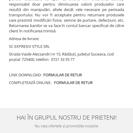
responsabil doar pentru diminuarea valorii produselor care
rezultă din manipulări, altele decât cele necesare pe perioada
transportului. Nu vor fi acceptate pentru returnare produsele
care prezintă modificări fizice, semne de purtare, defecțiuni, etc.
Returnarea banilor se va face în contul bancar specificat de către
client în notificarea trimisă.
Adresa de livrare:
SC EXPRESIV STYLE SRL
Strada Vasile Alecsandri nr 15, Rădăuţi, judeţul Suceava, cod
poştal: 725400, telefon: 0721 33 55 77
LINK DOWNLOAD:
FORMULAR DE RETUR
COMPLETEAZĂ ONLINE:
FORMULAR DE RETUR
HAI ÎN GRUPUL NOSTRU DE PRIETENI!
Nu rata ofertele și promoțiile noastre