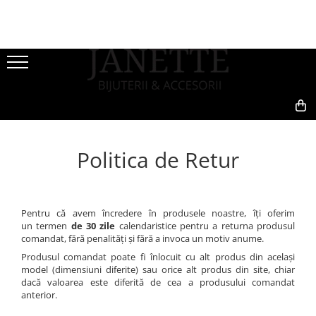
PERSONALIZATE
COLECȚII
PENTRU EA
PENTRU EL
Bijuterii Personalizate PENTRU EA
Golden Style
Bijuterii Argint
Bijuterii Argint
Brățări Personalizate Pentru EA
Silver Style
Bratari Argint
Bratari Argint
Lănțișoare Personalizate Pentru EA
Brose Argint
Butoni Argint
Bridal Collection
0,00
Cercei Argint Personalizați
Cercei Argint
Lanturi Argint
Summer
Politica de Retur
Bijuterii Personalizate PENTRU EL
Coliere Argint
Pandantive Argint
Perle
Lantisoare Argint
Bijuterii Inox
Brățări Personalizate Pentru EL
NEW IN
Pandantive Argint
Lanțuri Personalizate Pentru EL
Bratari Inox
Seturi Argint
Bijuterii Personalizate Pentru
Lanturi Inox
Pentru că avem încredere în produsele noastre, îți oferim
Copii
un termen
de 30 zile
calendaristice pentru a returna produsul
Bijuterii Mireasa
Accesorii
comandat, fără penalități și fără a invoca un motiv anume.
Brățări Personalizate Pentru Copii
Coliere Fashion
Borsete
Produsul comandat poate fi înlocuit cu alt produs din același
Lănțișoare Personalizate Pentru
Accesorii Păr
model (dimensiuni diferite) sau orice alt produs din site, chiar
Portofele
Copii
dacă valoarea este diferită de cea a produsului comandat
Bratari Argint
CARD CADOU
anterior.
Cadouri Personalizate
Bratari Fashion