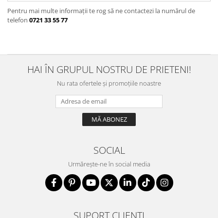
Bănuț Moț Personalizat
Cercei Argint
Pentru mai multe informații te rog să ne contactezi la numărul de
Seturi Brățări Personalizate
Cercei Fashion
telefon
0721 33 55 77
Seturi Lănțișoare Personalizate
Coliere Argint
Cadouri Corporate
Seturi Argint
Bijuterii Fashion
Bijuterii Personalizate Spotify
HAI ÎN GRUPUL NOSTRU DE PRIETENI!
Accesorii
Nu rata ofertele și promoțiile noastre
Genți
Portofele
CARD CADOU
SOCIAL
Urmărește-ne în social media
SUPORT CLIENȚI