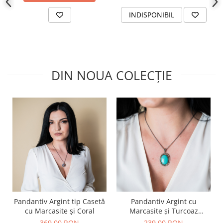
INDISPONIBIL
DIN NOUA COLECȚIE
Pandantiv Argint tip Casetă
Pandantiv Argint cu
cu Marcasite și Coral
Marcasite și Turcoaz
Sintetic
369,00 RON
239,00 RON