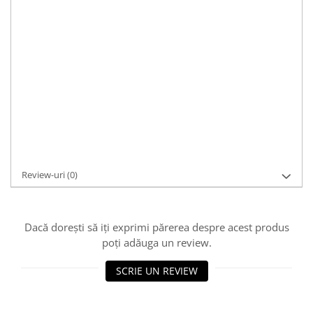
Culoare:
argintiu
Caracteristici:
casual, modern
Dimensiuni:
6cm diametru interior, inima: 1.6 x 1.3cm, gramaj: 11.7g
Durată de livrare:
1
Cod Produs:
BR940
Asistenta si suport:
0721 33 55 77
Adaugă la Wishlist
Cere informații
Review-uri
(0)
Dacă dorești să iți exprimi părerea despre acest produs
poți adăuga un review.
SCRIE UN REVIEW