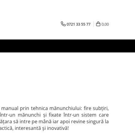
0721 33 55 77
0,00
ă manual prin tehnica mănunchiului: fire subțiri,
 într-un mănunchi și fixate într-un sistem care
rățara să intre pe mână iar apoi revine singură la
actică, interesantă și inovativă!