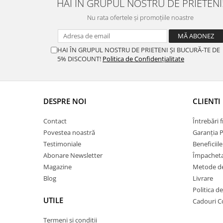
HAI ÎN GRUPUL NOSTRU DE PRIETENI
Nu rata ofertele și promoțiile noastre
HAI ÎN GRUPUL NOSTRU DE PRIETENI ȘI BUCURĂ-TE DE
5% DISCOUNT!
Politica de Confidențialitate
DESPRE NOI
CLIENTI
Contact
Întrebări 
Povestea noastră
Garanția 
Testimoniale
Beneficiil
Abonare Newsletter
Împachet
Magazine
Metode de
Blog
Livrare
Politica d
UTILE
Cadouri C
Termeni si conditii