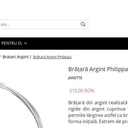
PENTRU EL
/
Bratari Argint /
Brățară Argint Philippa
Brățară Argint Philippa
JANETTE
210,00 RON
Brățară din argint realizat
rigide din argint cuprinse
permite lărgirea astfel ca b
forma inițială. Extrem de pr