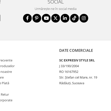
!
SOCIAL
Urmărește-ne în social media
DATE COMERCIALE
frecvente
SC EXPRESIV STYLE SRL
Produselor
J 33/190/2004
e noastre
RO 16167952
are
Str. Ștefan cel Mare, nr. 19
 Plată
Rădăuți, Suceava
e Retur
orporate