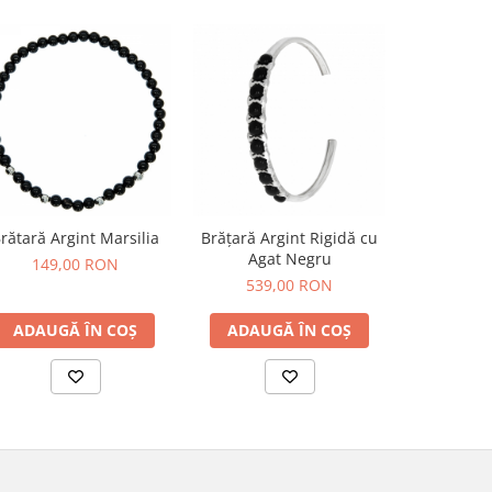
rătară Argint Marsilia
Brățară Argint Rigidă cu
Brățară A
Agat Negru
Cruce
149,00 RON
539,00 RON
309
ADAUGĂ ÎN COȘ
ADAUGĂ ÎN COȘ
ADAUG