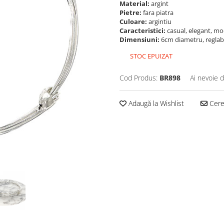
Material:
argint
Pietre:
fara piatra
Culoare:
argintiu
Caracteristici:
casual, elegant, m
Dimensiuni:
6cm diametru, reglabi
STOC EPUIZAT
Cod Produs:
BR898
Ai nevoie d
Adaugă la Wishlist
Cere 