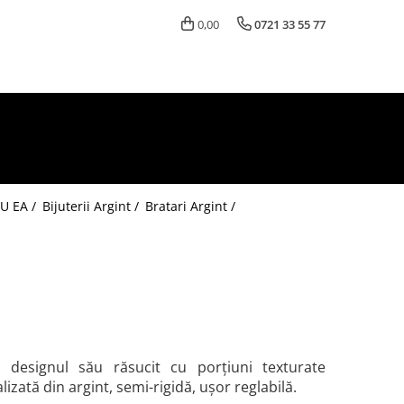
0,00
0721 33 55 77
U EA /
Bijuterii Argint /
Bratari Argint /
 designul său răsucit cu porțiuni texturate
lizată din argint, semi-rigidă, ușor reglabilă.