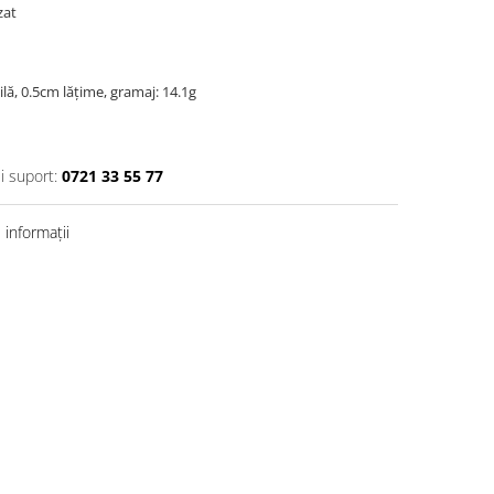
izat
lă, 0.5cm lățime, gramaj: 14.1g
si suport:
0721 33 55 77
informații