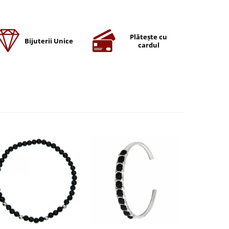
Plătește cu
Bijuterii Unice
cardul