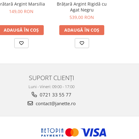
rătară Argint Marsilia
Brățară Argint Rigidă cu
Brățară A
Agat Negru
Cruce
149,00 RON
539,00 RON
309
ADAUGĂ ÎN COȘ
ADAUGĂ ÎN COȘ
ADAUG
SUPORT CLIENȚI
Luni - Vineri: 09:00 - 17:00
0721 33 55 77
contact@janette.ro