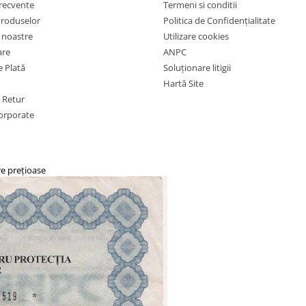
frecvente
Termeni si conditii
Produselor
Politica de Confidențialitate
e noastre
Utilizare cookies
are
ANPC
 Plată
Soluționare litigii
Hartă Site
e Retur
orporate
re prețioase