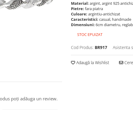
Material:
argint, argint 925 antich
Pietre:
fara piatra
Culoare:
argintiu-antichizat
Caracteristici:
casual, handmade
Dimensiuni:
6cm diametru, reglabi
STOC EPUIZAT
Cod Produs:
BR917
Asistenta 
Adaugă la Wishlist
Cere 
produs poți adăuga un review.