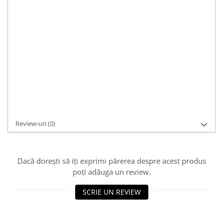
Material:
argint
Pietre:
fara piatra
Culoare:
argintiu
Caracteristici:
casual
Dimensiuni:
6cm diametru interior, cruce: 2.8 x 1.3cm, gramaj: 5.3g
Cod Produs:
BR918
Asistenta si suport:
0721 33 55 77
Adaugă la Wishlist
Cere informații
Review-uri
(0)
Dacă dorești să iți exprimi părerea despre acest produs
poți adăuga un review.
SCRIE UN REVIEW