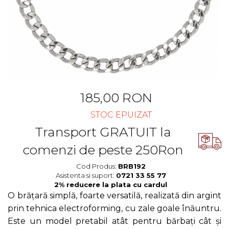
Cercei Fashion
Bănuț Moț Personalizat
Coliere Argint
Seturi Brățări Personalizate
Seturi Argint
Seturi Lănțișoare Personalizate
Bijuterii Fashion
Cadouri Corporate
Accesorii
Bijuterii Personalizate Spotify
Genți
Portofele
CARD CADOU
185,00 RON
STOC EPUIZAT
Transport GRATUIT la
comenzi de peste 250Ron
Cod Produs:
BRB192
Asistenta si suport:
0721 33 55 77
O brățară simplă, foarte versatilă, realizată din argint
prin tehnica electroforming, cu zale goale înăuntru.
Este un model pretabil atât pentru bărbați cât și