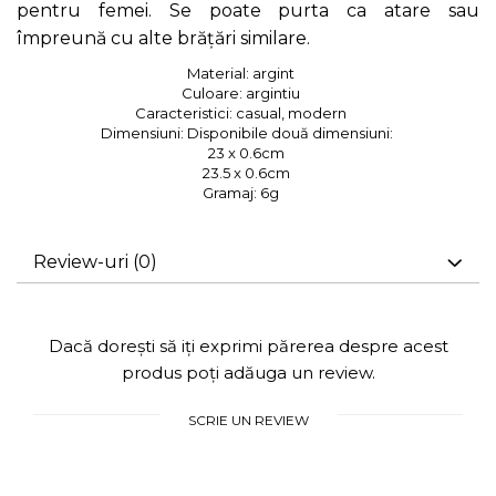
pentru femei. Se poate purta ca atare sau
împreună cu alte brățări similare.
Material:
argint
Culoare:
argintiu
Caracteristici:
casual, modern
Dimensiuni:
Disponibile două dimensiuni:
23 x 0.6cm
23.5 x 0.6cm
Gramaj: 6g
Review-uri
(0)
Dacă dorești să iți exprimi părerea despre acest
produs poți adăuga un review.
SCRIE UN REVIEW