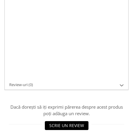
armonie prezentul cu trecutul.
Material:
argint, argint 925 antichizat
Pietre:
fara piatra
Culoare:
argintiu, argintiu-antichizat
Caracteristici:
casual, modern, handmade
Dimensiuni:
6cm interior, usor reglabilă,; gramaj: 15.9g
Cod Produs:
BR717
Asistenta si suport:
0721 33 55 77
Adaugă la Wishlist
Cere informații
Review-uri
(0)
Dacă dorești să iți exprimi părerea despre acest produs
poți adăuga un review.
SCRIE UN REVIEW