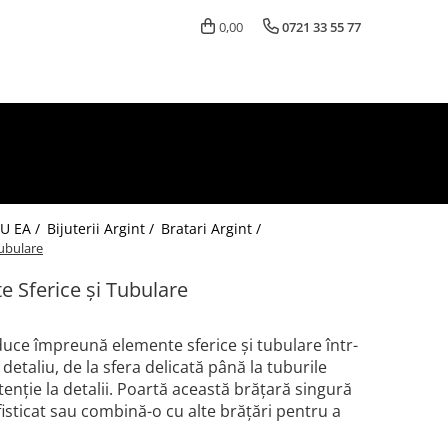
0,00
0721 33 55 77
U EA /
Bijuterii Argint /
Bratari Argint /
Tubulare
e Sferice și Tubulare
uce împreună elemente sferice și tubulare într-
 detaliu, de la sfera delicată până la tuburile
tenție la detalii. Poartă această brățară singură
isticat sau combină-o cu alte brățări pentru a