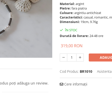
Material:
argint
Pietre:
fara piatra
Culoare:
argintiu-antichizat
Caracteristici:
casual, romantic,
Dimensiuni:
19cm, 9.76g
ÎN STOC
Durată de livrare:
24-48 ore
319,00 RON
ADAUG
Cod Produs:
BR1010
Asistenta
produs poți adăuga un review.
Cere informații