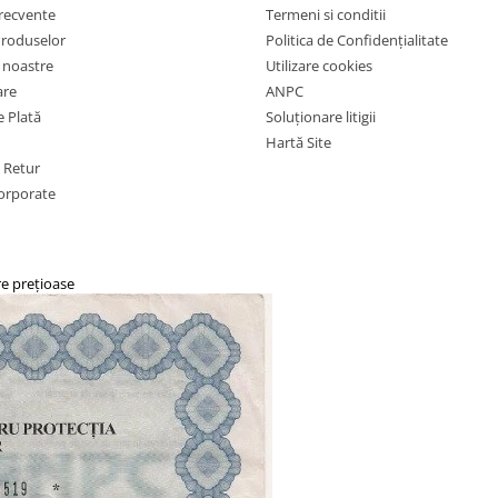
frecvente
Termeni si conditii
Produselor
Politica de Confidențialitate
e noastre
Utilizare cookies
are
ANPC
 Plată
Soluționare litigii
Hartă Site
e Retur
orporate
re prețioase