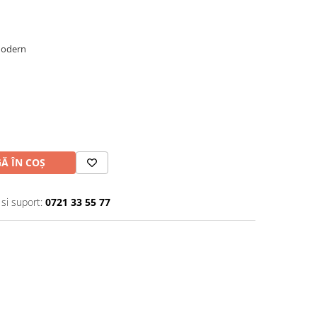
 modern
Ă ÎN COȘ
 si suport:
0721 33 55 77