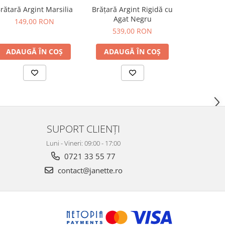
rătară Argint Marsilia
Brățară Argint Rigidă cu
Brățară A
Agat Negru
Cruce
149,00 RON
539,00 RON
309
ADAUGĂ ÎN COȘ
ADAUGĂ ÎN COȘ
ADAUG
SUPORT CLIENȚI
Luni - Vineri: 09:00 - 17:00
0721 33 55 77
contact@janette.ro