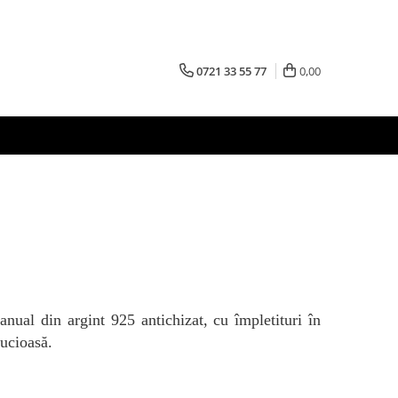
0721 33 55 77
0,00
anual din argint 925 antichizat, cu împletituri în
lucioasă.