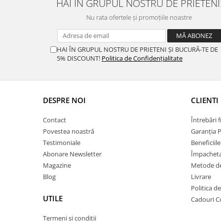
HAI ÎN GRUPUL NOSTRU DE PRIETENI
Nu rata ofertele și promoțiile noastre
HAI ÎN GRUPUL NOSTRU DE PRIETENI ȘI BUCURĂ-TE DE
5% DISCOUNT!
Politica de Confidențialitate
DESPRE NOI
CLIENTI
Contact
Întrebări 
Povestea noastră
Garanția 
Testimoniale
Beneficiil
Abonare Newsletter
Împachet
Magazine
Metode de
Blog
Livrare
Politica d
UTILE
Cadouri C
Termeni si conditii