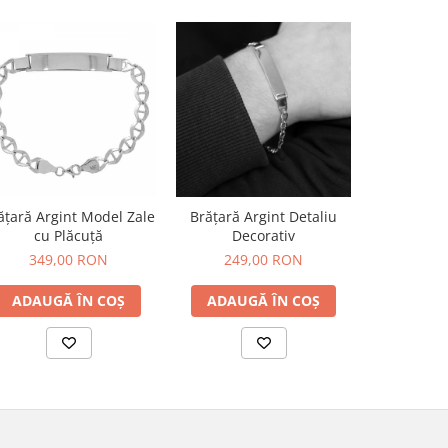
ățară Argint Model Zale
Brățară Argint Detaliu
Brățară
cu Plăcuță
Decorativ
Dreptu
349,00 RON
249,00 RON
459
ADAUGĂ ÎN COȘ
ADAUGĂ ÎN COȘ
ADAUG