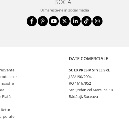
!
SOCIAL
Urmărește-ne în social media
DATE COMERCIALE
frecvente
SC EXPRESIV STYLE SRL
Produselor
J 33/190/2004
e noastre
RO 16167952
are
Str. Ștefan cel Mare, nr. 19
 Plată
Rădăuți, Suceava
e Retur
orporate