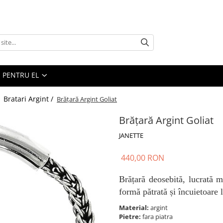
PENTRU EL
/
Bratari Argint /
Brățară Argint Goliat
Brățară Argint Goliat
JANETTE
440,00 RON
Brățară deosebită, lucrată m
formă pătrată și încuietoare 
Material:
argint
Pietre:
fara piatra