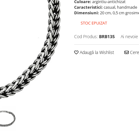
Culoare:
argintiu-antichizat
Caracteristici:
casual, handmade
Dimensiuni:
20 cm, 0,5 cm grosime
STOC EPUIZAT
Cod Produs:
BRB135
Ai nevoie
Adaugă la Wishlist
Cere 