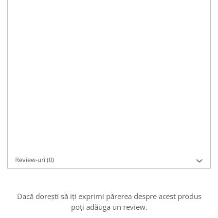
Material:
argint, argint 925 antichizat
Pietre:
fara piatra
Culoare:
argintiu, argintiu-antichizat
Caracteristici:
casual, modern
Dimensiuni:
Lățime: 0.8cm, gramaj: 28.6g
Mărime
:
Cod Produs:
BRB212-20.5
Asistenta si suport:
0721 33 55 77
Adaugă la Wishlist
Cere informații
Review-uri
(0)
Dacă dorești să iți exprimi părerea despre acest produs
poți adăuga un review.