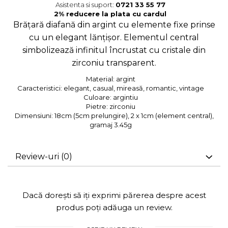
Asistenta si suport:
0721 33 55 77
Brățară diafană din argint cu elemente fixe prinse
cu un elegant lănțișor. Elementul central
simbolizează infinitul încrustat cu cristale din
zirconiu transparent.
Material:
argint
Caracteristici:
elegant, casual, mireasă, romantic, vintage
Culoare:
argintiu
Pietre:
zirconiu
Dimensiuni:
18cm (5cm prelungire), 2 x 1cm (element central),
gramaj 3.45g
Review-uri
(0)
Dacă dorești să iți exprimi părerea despre acest
produs poți adăuga un review.