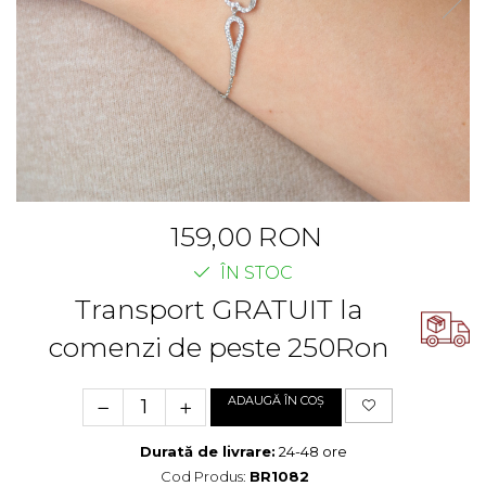
Cercei Fashion
Bănuț Moț Personalizat
Coliere Argint
Seturi Brățări Personalizate
Seturi Argint
Seturi Lănțișoare Personalizate
Bijuterii Fashion
Cadouri Corporate
Accesorii
Bijuterii Personalizate Spotify
Genți
Portofele
CARD CADOU
159,00 RON
ÎN STOC
Transport GRATUIT la
comenzi de peste 250Ron
ADAUGĂ ÎN COȘ
Durată de livrare:
24-48 ore
Cod Produs:
BR1082