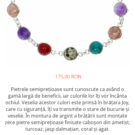
Bănuț Moț Personalizat
Cercei Argint
Seturi Brățări Personalizate
Cercei Fashion
Seturi Lănțișoare Personalizate
Coliere Argint
Cadouri Corporate
Seturi Argint
Bijuterii Fashion
Bijuterii Personalizate Spotify
Accesorii
Genți
Portofele
CARD CADOU
175,00 RON
Pietrele semiprețioase sunt cunoscute ca având o
gamă largă de beneficii, iar culorile lor îți vor încânta
ochiul. Veselia acestor culori este prinsă în brățara Joy,
care cu siguranță, îți va transmite o stare de bucurie și
veselie. În montura de argint a brățării sunt montate
zece pietre semiprețioase finisate caboșon din ametist,
turcoaz, jasp dalmațian, coral și agat.