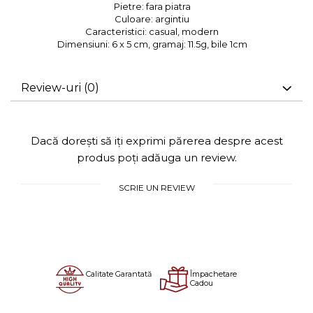
Pietre:
fara piatra
Culoare:
argintiu
Caracteristici:
casual, modern
Dimensiuni:
6 x 5 cm, gramaj: 11.5g, bile 1cm
Review-uri
(0)
Dacă dorești să iți exprimi părerea despre acest
produs poți adăuga un review.
SCRIE UN REVIEW
Calitate Garantată
Împachetare
Cadou