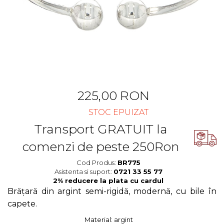
Cercei Fashion
Bănuț Moț Personalizat
Coliere Argint
Seturi Brățări Personalizate
Seturi Argint
Seturi Lănțișoare Personalizate
Bijuterii Fashion
Cadouri Corporate
Accesorii
Bijuterii Personalizate Spotify
Genți
Portofele
CARD CADOU
225,00 RON
STOC EPUIZAT
Transport GRATUIT la
comenzi de peste 250Ron
Cod Produs:
BR775
Asistenta si suport:
0721 33 55 77
Brățară din argint semi-rigidă, modernă, cu bile în
capete.
Material:
argint