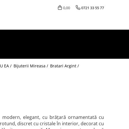
0,00
0721 33 55 77
U EA /
Bijuterii Mireasa /
Bratari Argint /
t, modern, elegant, cu brățară ornamentată cu
rotund, discret cu cristale în interior, decorat cu