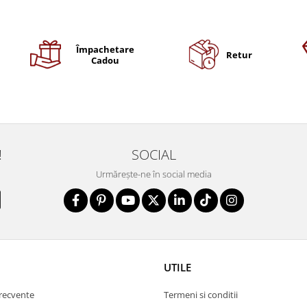
Împachetare
Retur
Cadou
!
SOCIAL
Urmărește-ne în social media
UTILE
frecvente
Termeni si conditii