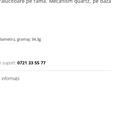
trălucitoare pe ramă. Mecanism quartz, pe bază
iametru, gramaj: 34.3g
si suport:
0721 33 55 77
informații