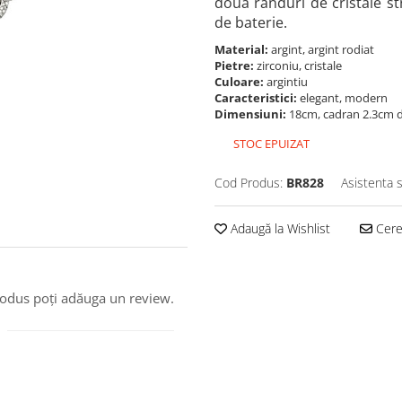
două rânduri de cristale s
de baterie.
Material:
argint, argint rodiat
Pietre:
zirconiu, cristale
Culoare:
argintiu
Caracteristici:
elegant, modern
Dimensiuni:
18cm, cadran 2.3cm d
STOC EPUIZAT
Cod Produs:
BR828
Asistenta 
Adaugă la Wishlist
Cere 
produs poți adăuga un review.