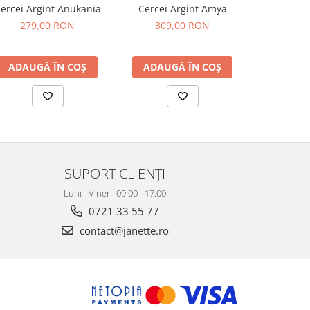
ercei Argint Anukania
Cercei Argint Amya
Cercei A
279,00 RON
309,00 RON
339
ADAUGĂ ÎN COȘ
ADAUGĂ ÎN COȘ
ADAUG
SUPORT CLIENȚI
Luni - Vineri: 09:00 - 17:00
0721 33 55 77
contact@janette.ro