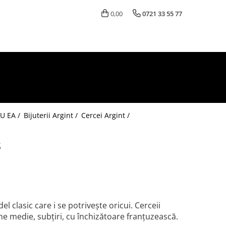
0,00
0721 33 55 77
U EA /
Bijuterii Argint /
Cercei Argint /
S
l clasic care i se potrivește oricui. Cerceii
 medie, subțiri, cu închizătoare franțuzească.