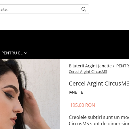
PENTRU EL
Bijuterii Argint Janette /
PENTR
Cercei Argint CircusMS
Cercei Argint CircusM
JANETTE
195,00 RON
Creolele subțiri sunt un mode
CircusMS sunt de dimensiune