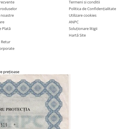
frecvente
Termeni si conditii
Produselor
Politica de Confidențialitate
e noastre
Utilizare cookies
are
ANPC
 Plată
Soluționare litigii
Hartă Site
e Retur
orporate
re prețioase