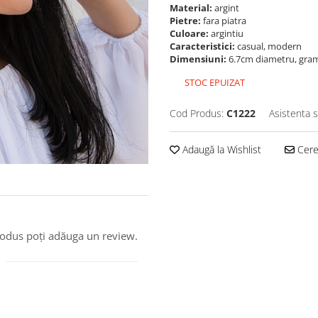
Material:
argint
Pietre:
fara piatra
Culoare:
argintiu
Caracteristici:
casual, modern
Dimensiuni:
6.7cm diametru, gram
STOC EPUIZAT
Cod Produs:
C1222
Asistenta s
Adaugă la Wishlist
Cere 
produs poți adăuga un review.