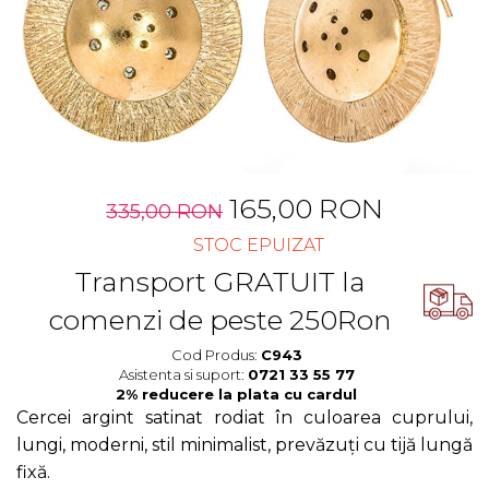
Cercei Fashion
Bănuț Moț Personalizat
Coliere Argint
Seturi Brățări Personalizate
Seturi Argint
Seturi Lănțișoare Personalizate
Bijuterii Fashion
Cadouri Corporate
Accesorii
Bijuterii Personalizate Spotify
Genți
Portofele
CARD CADOU
165,00 RON
335,00 RON
STOC EPUIZAT
Transport GRATUIT la
comenzi de peste 250Ron
Cod Produs:
C943
Asistenta si suport:
0721 33 55 77
Cercei argint satinat rodiat în culoarea cuprului,
lungi, moderni, stil minimalist, prevăzuți cu tijă lungă
fixă.