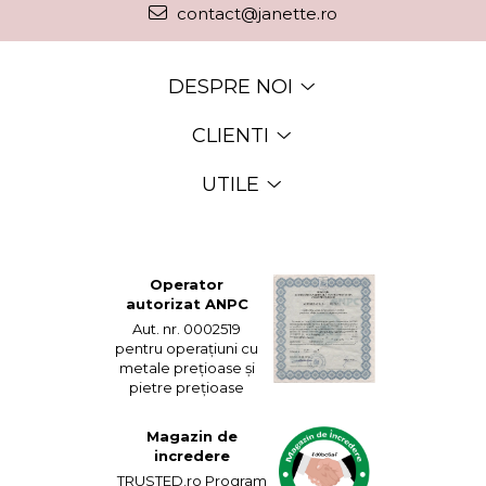
contact@janette.ro
DESPRE NOI
CLIENTI
UTILE
Operator
autorizat ANPC
Aut. nr. 0002519
pentru operațiuni cu
metale prețioase și
pietre prețioase
Magazin de
incredere
TRUSTED.ro Program