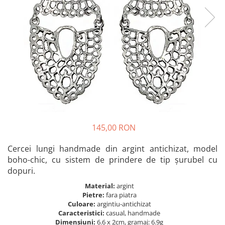
Bănuț Moț Personalizat
Cercei Argint
Seturi Brățări Personalizate
Cercei Fashion
Seturi Lănțișoare Personalizate
Coliere Argint
Cadouri Corporate
Seturi Argint
Bijuterii Fashion
Bijuterii Personalizate Spotify
Accesorii
Genți
Portofele
CARD CADOU
145,00 RON
Cercei lungi handmade din argint antichizat, model
boho-chic, cu sistem de prindere de tip șurubel cu
dopuri.
Material:
argint
Pietre:
fara piatra
Culoare:
argintiu-antichizat
Caracteristici:
casual, handmade
Dimensiuni:
6.6 x 2cm, gramaj: 6.9g