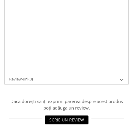
Material:
argint, argint 925 antichizat
Pietre:
fara piatra
Culoare:
argintiu-antichizat
Caracteristici:
casual, handmade
Dimensiuni:
45 cm lungime, elemente centrale: de la 2 la 3 cm,
gramaj: 45.5g
Cod Produs:
L363
Asistenta si suport:
0721 33 55 77
Adaugă la Wishlist
Cere informații
Review-uri
(0)
Dacă dorești să iți exprimi părerea despre acest produs
poți adăuga un review.
SCRIE UN REVIEW