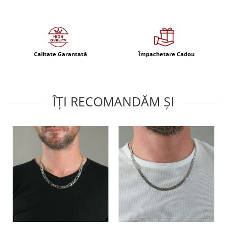
Calitate Garantată
Împachetare Cadou
ÎȚI RECOMANDĂM ȘI