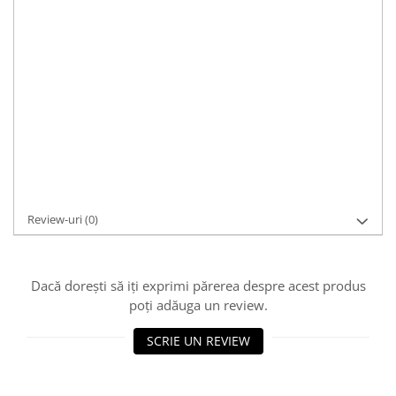
Material:
argint
Pietre:
fara piatra
Culoare:
argintiu
Caracteristici:
casual, modern
Dimensiuni:
59.5 x 0.3cm; gramaj: 11g
Cod Produs:
LB149
Asistenta si suport:
0721 33 55 77
Adaugă la Wishlist
Cere informații
Review-uri
(0)
Dacă dorești să iți exprimi părerea despre acest produs
poți adăuga un review.
SCRIE UN REVIEW