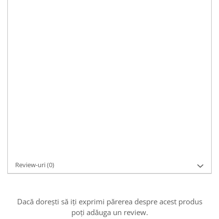
Durată de livrare:
1
499,00 RON
ULTIMELE BUCĂȚI
Transport GRATUIT la comenzi de peste 250Ron
ADAUGĂ ÎN COȘ
Cod Produs:
LB156
Asistenta si suport:
0721 33 55 77
Cere informații
Review-uri
(0)
Dacă dorești să iți exprimi părerea despre acest produs
poți adăuga un review.