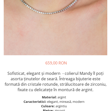
Bănuț Moț Personalizat
Cercei Argint
Seturi Brățări Personalizate
Cercei Fashion
Seturi Lănțișoare Personalizate
Coliere Argint
Cadouri Corporate
Seturi Argint
Bijuterii Fashion
Bijuterii Personalizate Spotify
Accesorii
Genți
Portofele
CARD CADOU
659,00 RON
Sofisticat, elegant și modern - colierul Mandy îl poți
asorta ținutelor de seară. Întreaga bijuterie este
formată din cristale rotunde, strălucitoare de zirconiu,
fixate cu delicatețe în montură de argint.
Material:
argint
Caracteristici:
elegant, mireasă, modern
Culoare:
argintiu
Pietre:
zirconii