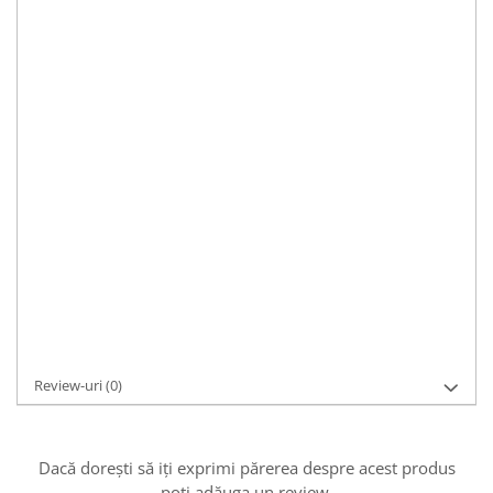
indiferent de vârstă. Lănțișor finuț din argint rodiat
925, model minimalist cu mini-cruciulițe decorative.
Lungime ajustabilă în funcție de preferințe.
Material:
argint, argint rodiat
Pietre:
fara piatra
Culoare:
argintiu
Mărime:
reglabilă
Caracteristici:
casual, romantic, modern
Dimensiuni:
lungime totală: 45.5cm din care 5cm ajustabil; cruciuliță:
1 x 0.7cm; 3.5g
Cod Produs:
L458
Asistenta si suport:
0721 33 55 77
Adaugă la Wishlist
Cere informații
Review-uri
(0)
Dacă dorești să iți exprimi părerea despre acest produs
poți adăuga un review.