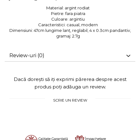
Material:
argint rodiat
Pietre:
fara piatra
Culoare:
argintiu
Caracteristici:
casual, modern
Dimensiuni:
47cm lungime lanț, reglabil, 4 x 0.3cm pandantiv,
gramaj: 2.7g
Review-uri
(0)
Dacă dorești să iți exprimi părerea despre acest
produs poți adăuga un review.
SCRIE UN REVIEW
Calitate Garantată
Împachetare