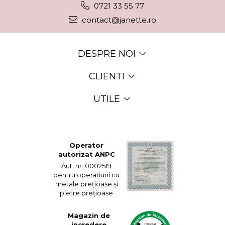
0721 33 55 77
contact@janette.ro
DESPRE NOI
CLIENTI
UTILE
Operator
autorizat ANPC
Aut. nr. 0002519
pentru operațiuni cu
metale prețioase și
pietre prețioase
Magazin de
incredere