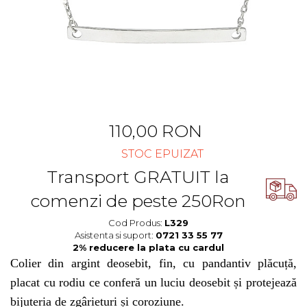
Cercei Fashion
Bănuț Moț Personalizat
Coliere Argint
Seturi Brățări Personalizate
Seturi Argint
Seturi Lănțișoare Personalizate
Bijuterii Fashion
Cadouri Corporate
Accesorii
Bijuterii Personalizate Spotify
Genți
Portofele
CARD CADOU
110,00 RON
STOC EPUIZAT
Transport GRATUIT la
comenzi de peste 250Ron
Cod Produs:
L329
Asistenta si suport:
0721 33 55 77
Colier din argint deosebit, fin, cu pandantiv plăcuță,
placat cu rodiu ce conferă un luciu deosebit și protejează
bijuteria de zgârieturi și coroziune.