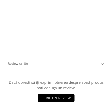
Caracteristici:
casual, elegant, modern
Culoare:
argintiu
Pietre:
fara piatra
Dimensiuni:
3.8 x 2cm, 4.17g
Durată de livrare:
24-48 ore
Cod Produs:
P728
Asistenta si suport:
0721 33 55 77
Adaugă la Wishlist
Cere informații
Review-uri
(0)
Dacă dorești să iți exprimi părerea despre acest produs
poți adăuga un review.
SCRIE UN REVIEW