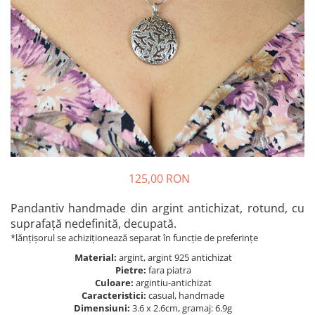
Bănuț Moț Personalizat
Cercei Argint
Seturi Brățări Personalizate
Cercei Fashion
Seturi Lănțișoare Personalizate
Coliere Argint
Cadouri Corporate
Seturi Argint
Bijuterii Fashion
Bijuterii Personalizate Spotify
Accesorii
Genți
Portofele
CARD CADOU
125,00 RON
Pandantiv handmade din argint antichizat, rotund, cu
suprafață nedefinită, decupată.
*lănțișorul se achiziționează separat în funcție de preferințe
Material:
argint, argint 925 antichizat
Pietre:
fara piatra
Culoare:
argintiu-antichizat
Caracteristici:
casual, handmade
Dimensiuni:
3.6 x 2.6cm, gramaj: 6.9g