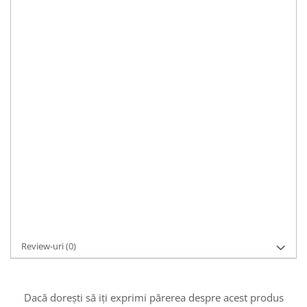
Durată de livrare:
24-48 ore
149,00 RON
ÎN STOC
Transport GRATUIT la comenzi de peste 250Ron
ADAUGĂ ÎN COȘ
Cod Produs:
P650
Asistenta si suport:
0721 33 55 77
Cere informații
Review-uri
(0)
Dacă dorești să iți exprimi părerea despre acest produs