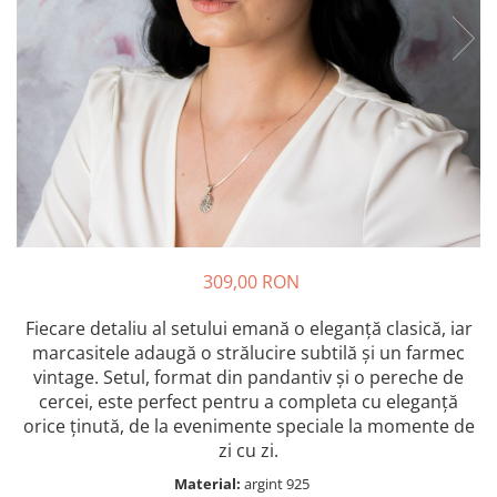
Bănuț Moț Personalizat
Cercei Argint
Seturi Brățări Personalizate
Cercei Fashion
Seturi Lănțișoare Personalizate
Coliere Argint
Cadouri Corporate
Seturi Argint
Bijuterii Fashion
Bijuterii Personalizate Spotify
Accesorii
Genți
Portofele
CARD CADOU
309,00 RON
Fiecare detaliu al setului emană o eleganță clasică, iar
marcasitele adaugă o strălucire subtilă și un farmec
vintage. Setul, format din pandantiv și o pereche de
cercei, este perfect pentru a completa cu eleganță
orice ținută, de la evenimente speciale la momente de
zi cu zi.
Material:
argint 925