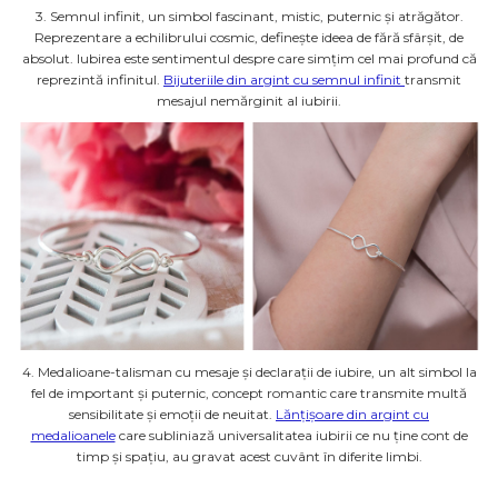
3. Semnul infinit, un simbol fascinant, mistic, puternic și atrăgător.
Reprezentare a echilibrului cosmic, definește ideea de fără sfârșit, de
absolut. Iubirea este sentimentul despre care simțim cel mai profund că
reprezintă infinitul.
Bijuteriile din argint cu semnul infinit
transmit
mesajul nemărginit al iubirii.
4. Medalioane-talisman cu mesaje și declarații de iubire, un alt simbol la
fel de important și puternic, concept romantic care transmite multă
sensibilitate și emoții de neuitat.
Lănțișoare din argint cu
medalioanele
care subliniază universalitatea iubirii ce nu ține cont de
timp și spațiu, au gravat acest cuvânt în diferite limbi.