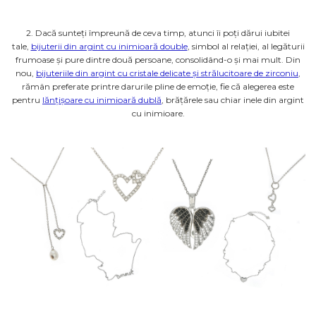
2. Dacă sunteți împreună de ceva timp, atunci îi poți dărui iubitei
tale,
bijuterii din argint cu inimioară double
, simbol al relației, al legăturii
frumoase și pure dintre două persoane, consolidând-o și mai mult. Din
nou,
bijuteriile din argint cu cristale delicate și strălucitoare de zirconiu
,
rămân preferate printre darurile pline de emoție, fie că alegerea este
pentru
lănțișoare cu inimioară dublă
, brățărele sau chiar inele din argint
cu inimioare.