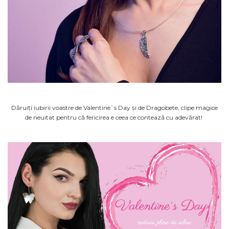
Dăruiți iubirii voastre de Valentine`s Day și de Dragobete, clipe magice
de neuitat pentru că fericirea e ceea ce contează cu adevărat!