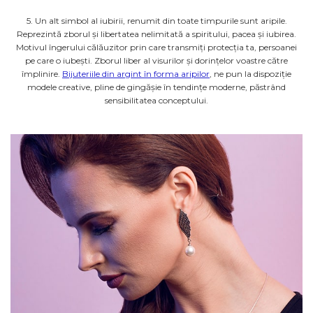
5. Un alt simbol al iubirii, renumit din toate timpurile sunt aripile.
Reprezintă zborul și libertatea nelimitată a spiritului, pacea și iubirea.
Motivul îngerului călăuzitor prin care transmiți protecția ta, persoanei
pe care o iubești. Zborul liber al visurilor și dorințelor voastre către
împlinire.
Bijuteriile din argint în forma aripilor
, ne pun la dispoziție
modele creative, pline de gingășie în tendințe moderne, păstrând
sensibilitatea conceptului.