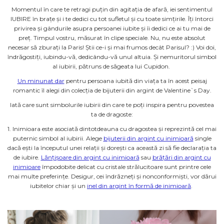
Momentul în care te retragi puțin din agitația de afară, iei sentimentul
IUBIRE în brațe și i te dedici cu tot sufletul și cu toate simțirile. Îți întorci
privirea și gândurile asupra persoanei iubite și îi dedici ce ai tu mai de
preț. Timpul vostru, măsurat în clipe speciale. Nu, nu este absolut
necesar să zburați la Paris! Știi ce-i și mai frumos decât Parisul? :) Voi doi,
îndrăgostiți, iubindu-vă, dedicându-vă unul altuia. Și nemuritorul simbol
al iubirii, pătruns de săgeata lui Cupidon.
Un minunat dar
pentru persoana iubită din viața ta în acest peisaj
romantic îl alegi din colecția de bijuterii din argint de Valentine`s Day.
Iată care sunt simbolurile iubirii din care te poți inspira pentru povestea
ta de dragoste:
1. Inimioara este asociată dintotdeauna cu dragostea și reprezintă cel mai
puternic simbol al iubirii. Alege
bijuterii din argint cu inimioară
single
dacă ești la începutul unei relații și dorești ca această zi să fie declarația ta
de iubire.
Lănțișoare din argint cu inimioară
sau
brățări din argint cu
inimioare
împodobite delicat cu cristale strălucitoare sunt printre cele
mai multe preferințe. Desigur, cei îndrăzneți și nonconformiști, vor dărui
iubitelor chiar și un
inel din argint în formă de inimioară
.