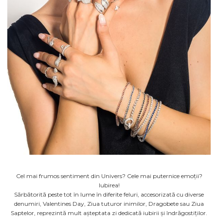
Cercei Fashion
Bănuț Moț Personalizat
Coliere Argint
Seturi Brățări Personalizate
Seturi Argint
Seturi Lănțișoare Personalizate
Bijuterii Fashion
Cadouri Corporate
Accesorii
Bijuterii Personalizate Spotify
Genți
Portofele
CARD CADOU
Cel mai frumos sentiment din Univers? Cele mai puternice emoții?
Iubirea!
Sărbătorită peste tot în lume în diferite feluri, accesorizată cu diverse
denumiri, Valentines Day, Ziua tuturor inimilor, Dragobete sau Ziua
Saptelor, reprezintă mult așteptata zi dedicată iubirii și îndrăgostiților.