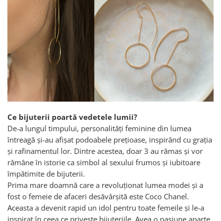
Ce bijuterii poartă vedetele lumii?
De-a lungul timpului, personalități feminine din lumea
întreagă și-au afișat podoabele prețioase, inspirând cu grația
și rafinamentul lor. Dintre acestea, doar 3 au rămas și vor
rămâne în istorie ca simbol al sexului frumos și iubitoare
împătimite de bijuterii.
Prima mare doamnă care a revoluționat lumea modei și a
fost o femeie de afaceri desăvârșită este Coco Chanel.
Aceasta a devenit rapid un idol pentru toate femeile și le-a
inspirat în ceea ce privește bijuteriile. Avea o pasiune aparte