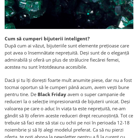
Cum să cumperi bijuterii inteligent?
După cum ai văzut, bijuteriile sunt elemente prețioase care
pot avea o însemnătate neprețuită. Deși sunt de o eleganță
admirabilă și oferă un plus de strălucire fiecărei femei,
acestea nu sunt întotdeauna accesibile.
Dacă și tu îți dorești foarte mult anumite piese, dar nu a fost
tocmai oportun să le cumperi până acum, avem vești bune
pentru tine. De
Black
Friday
avem o super campanie de
reduceri la o selecție impresionantă de bijuterii unicat. Deși
valoarea pe care o aduc în viața ta este neprețuită, ne-am
gândit să îți oferim aceste reduceri drept recunoștință. Tot ce
trebuie să faci este să stai cu ochii pe noi în perioada 12-18
noiembrie și să îți alegi modelul preferat. Ca să nu pierzi
oferta, te poți abona la newsletter pentru a fi la curent cu