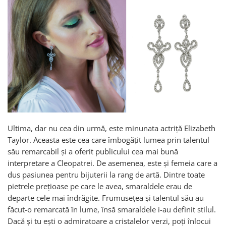
Ultima, dar nu cea din urmă, este minunata actriță Elizabeth
Taylor. Aceasta este cea care îmbogățit lumea prin talentul
său remarcabil și a oferit publicului cea mai bună
interpretare a Cleopatrei. De asemenea, este și femeia care a
dus pasiunea pentru bijuterii la rang de artă. Dintre toate
pietrele prețioase pe care le avea, smaraldele erau de
departe cele mai îndrăgite. Frumusețea și talentul său au
făcut-o remarcată în lume, însă smaraldele i-au definit stilul.
Dacă și tu ești o admiratoare a cristalelor verzi, poți înlocui