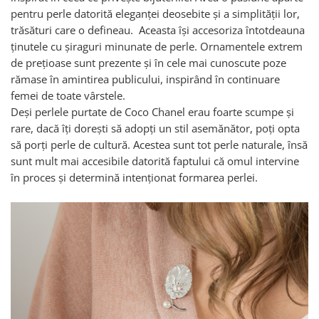
pentru perle datorită eleganței deosebite și a simplității lor,
trăsături care o defineau. Aceasta își accesoriza întotdeauna
ținutele cu șiraguri minunate de perle. Ornamentele extrem
de prețioase sunt prezente și în cele mai cunoscute poze
rămase în amintirea publicului, inspirând în continuare
femei de toate vârstele.
Deși perlele purtate de Coco Chanel erau foarte scumpe și
rare, dacă îți dorești să adopți un stil asemănător, poți opta
să porți perle de cultură. Acestea sunt tot perle naturale, însă
sunt mult mai accesibile datorită faptului că omul intervine
în proces și determină intenționat formarea perlei.