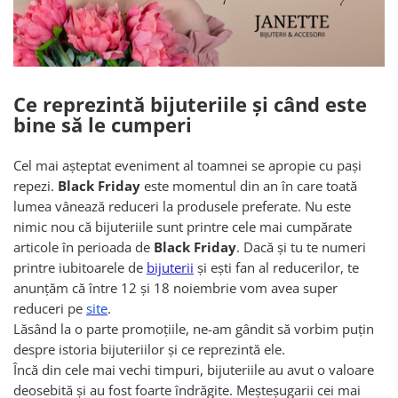
Bănuț Moț Personalizat
Cercei Argint
Seturi Brățări Personalizate
Cercei Fashion
Seturi Lănțișoare Personalizate
Coliere Argint
Cadouri Corporate
Seturi Argint
Ce reprezintă bijuteriile și când este
Bijuterii Fashion
Bijuterii Personalizate Spotify
bine să le cumperi
Accesorii
Genți
Cel mai așteptat eveniment al toamnei se apropie cu pași
Portofele
repezi.
Black Friday
este momentul din an în care toată
CARD CADOU
lumea vânează reduceri la produsele preferate. Nu este
nimic nou că bijuteriile sunt printre cele mai cumpărate
articole în perioada de
Black Friday
. Dacă și tu te numeri
printre iubitoarele de
bijuterii
și ești fan al reducerilor, te
anunțăm că între 12 și 18 noiembrie vom avea super
reduceri pe
site
.
Lăsând la o parte promoțiile, ne-am gândit să vorbim puțin
despre istoria bijuteriilor și ce reprezintă ele.
Încă din cele mai vechi timpuri, bijuteriile au avut o valoare
deosebită și au fost foarte îndrăgite. Meșteșugarii cei mai