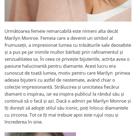
Următoarea femeie remarcabilă este nimeni alta decât
Marilyn Monroe. Femeia care a devenit un simbol al
frumuseții, a impresionat lumea cu trăsăturile sale deosebite
și a pus pe jar inimile multor bărbați prin rafinamentul și
senzualitatea sa. În ceea ce privește bijuteriile, actrița avea o
pasiune halucinantă pentru diamante. Acest lucru era
cunoscut de toată lumea, motiv pentru care Marilyn primea
adesea bijuterii cu astfel de nestemate, având chiar o
colecție impresionantă. Strălucirea și unicitatea fiecărui
diamant o inspirau, iar ea inspira publicul la rândul său și
continuă să o facă și azi. Dacă o admiri pe Marilyn Monroe și
îți dorești să adopți stilul său iconic, poți înlocui diamantele
cu zirconia. Tot ce îți mai trebuie apoi este rujul roșu și
încrederea în sine.