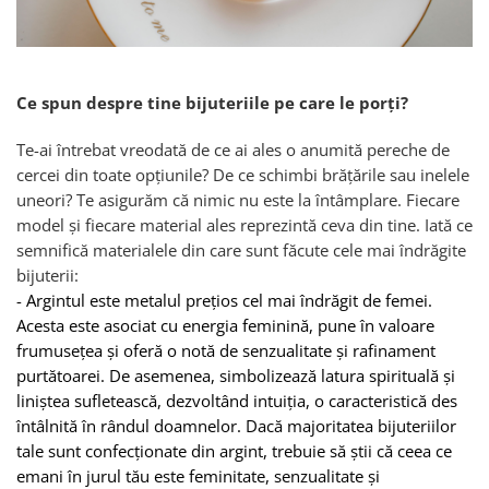
Ce spun despre tine bijuteriile pe care le porți?
Te-ai întrebat vreodată de ce ai ales o anumită pereche de
cercei din toate opțiunile? De ce schimbi brățările sau inelele
uneori? Te asigurăm că nimic nu este la întâmplare. Fiecare
model și fiecare material ales reprezintă ceva din tine. Iată ce
semnifică materialele din care sunt făcute cele mai îndrăgite
bijuterii:
-
Argintul
este metalul prețios cel mai îndrăgit de femei.
Acesta este asociat cu energia feminină, pune în valoare
frumusețea și oferă o notă de senzualitate și rafinament
purtătoarei. De asemenea, simbolizează latura spirituală și
liniștea sufletească, dezvoltând intuiția, o caracteristică des
întâlnită în rândul doamnelor. Dacă majoritatea bijuteriilor
tale sunt confecționate din argint, trebuie să știi că ceea ce
emani în jurul tău este feminitate, senzualitate și