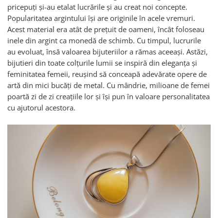
pricepuți și-au etalat lucrările și au creat noi concepte.
Popularitatea argintului își are originile în acele vremuri.
Acest material era atât de prețuit de oameni, încât foloseau
inele din argint ca monedă de schimb. Cu timpul, lucrurile
au evoluat, însă valoarea bijuteriilor a rămas aceeași. Astăzi,
bijutieri din toate colțurile lumii se inspiră din eleganța și
feminitatea femeii, reușind să conceapă adevărate opere de
artă din mici bucăți de metal. Cu mândrie, milioane de femei
poartă zi de zi creațiile lor și își pun în valoare personalitatea
cu ajutorul acestora.