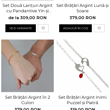
Set Două Lanțuri Argint
Set Brățări Argint Lună și
cu Pandantive Yin și
Soare
Yang Personalizate
de la 309,00 RON
379,00 RON
VEZI VARIANTE
ADAUGĂ ÎN COȘ
Set Brățări Argint în 2
Set Brățări Argint Inimi
Culori
Puzzel și Piatră
379,00 RON
319,00 RON