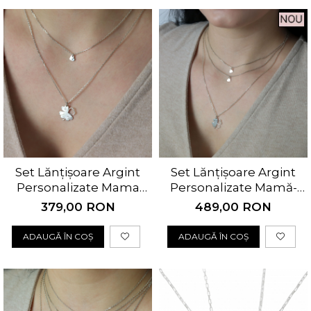
Set Lănțișoare Argint
Set Lănțișoare Argint
Personalizate Mama
Personalizate Mamă-
Fiică cu Trifoi și Inimă
Fiice
379,00 RON
489,00 RON
ADAUGĂ ÎN COȘ
ADAUGĂ ÎN COȘ