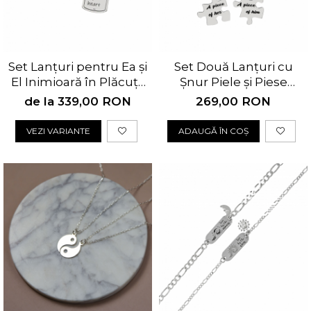
Set Lanțuri pentru Ea și
Set Două Lanțuri cu
El Inimioară în Plăcuță
Șnur Piele și Piese
Personalizate
Puzzle Personalizate
de la 339,00 RON
269,00 RON
VEZI VARIANTE
ADAUGĂ ÎN COȘ