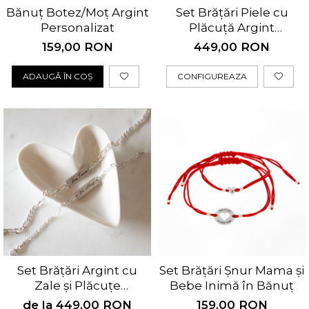
Cercei Fashion
Bănuț Moț Personalizat
Bănuț Botez/Moț Argint
Set Brățări Piele cu
Coliere Argint
Personalizat
Plăcuță Argint
Seturi Brățări Personalizate
Seturi Argint
Personalizată
Seturi Lănțișoare Personalizate
159,00 RON
449,00 RON
Bijuterii Fashion
Cadouri Corporate
Accesorii
ADAUGĂ ÎN COȘ
CONFIGUREAZA
Bijuterii Personalizate Spotify
Genți
Portofele
CARD CADOU
Set Brățări Argint cu
Set Brățări Șnur Mama și
Zale și Plăcuțe
Bebe Inimă în Bănuț
Personalizate
de la 449,00 RON
159,00 RON