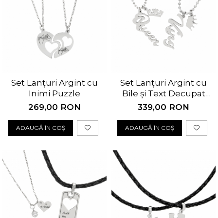
Set Lanțuri Argint cu
Set Lanțuri Argint cu
Inimi Puzzle
Bile și Text Decupat
Queen&King
269,00 RON
339,00 RON
ADAUGĂ ÎN COȘ
ADAUGĂ ÎN COȘ