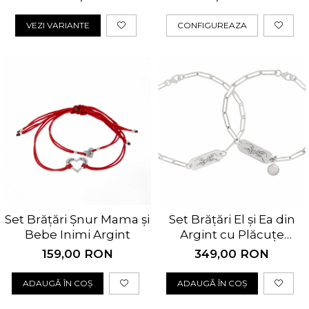
VEZI VARIANTE
CONFIGUREAZA
Set Brățări Șnur Mama și
Set Brățări El și Ea din
Bebe Inimi Argint
Argint cu Plăcuțe
Personalizate
159,00 RON
349,00 RON
ADAUGĂ ÎN COȘ
ADAUGĂ ÎN COȘ