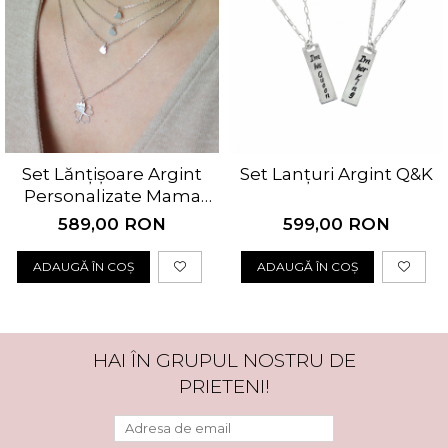
Set Lănțișoare Argint
Set Lanțuri Argint Q&K
Personalizate Mama
Fiică cu Trifoi și 3 Inimi
589,00 RON
599,00 RON
ADAUGĂ ÎN COȘ
ADAUGĂ ÎN COȘ
HAI ÎN GRUPUL NOSTRU DE
PRIETENI!