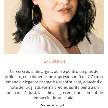
Bănuț Moț Personalizat
Cercei Argint
Seturi Brățări Personalizate
Cercei Fashion
Seturi Lănțișoare Personalizate
Coliere Argint
Cadouri Corporate
Seturi Argint
Bijuterii Fashion
Bijuterii Personalizate Spotify
Accesorii
Genți
Portofele
CARD CADOU
279,00 RON
Cercei creolă din argint, aurite pentru un plus de
strălucire, cu o dimensiune impresionantă de 7.7 cm ce
emană o eleganță dramatică și sofisticată, aducând o
notă de lux și stil. Forma creolei, aurita pentru un
touch de căldură, face din acești cercei un element de
impact în ținutele tale.
Material:
argint