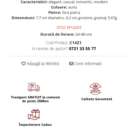
Caracteristici:
elegant, casual, romantic, modern
Culoare:
auriu
Pietre:
fara piatra
Dimensiuni:
7,7 cm diametru ,0,2 cm grosime, gramaj: 5.67g
STOC EPUIZAT
Durată de livrare:
24-48 ore
Cod Produs:
C1421
Ai nevoie de ajutor?
0721 33 55 77
Adaugă la Wishlist
Cere informații
Transport GRATUIT la comenzi
Calitate Garantată
de peste 250Ron
Împachetare Cadou