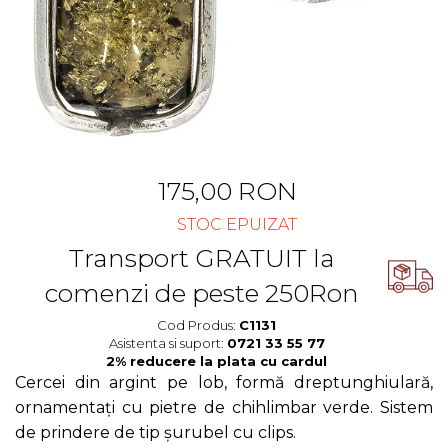
Cercei Fashion
Bănuț Moț Personalizat
Coliere Argint
Seturi Brățări Personalizate
Seturi Argint
Seturi Lănțișoare Personalizate
Bijuterii Fashion
Cadouri Corporate
Accesorii
Bijuterii Personalizate Spotify
Genți
Portofele
CARD CADOU
175,00 RON
STOC EPUIZAT
Transport GRATUIT la
comenzi de peste 250Ron
Cod Produs:
C1131
Asistenta si suport:
0721 33 55 77
Cercei din argint pe lob, formă dreptunghiulară,
ornamentați cu pietre de chihlimbar verde. Sistem
de prindere de tip șurubel cu clips.