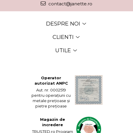
contact@janette.ro
DESPRE NOI
CLIENTI
UTILE
Operator
autorizat ANPC
Aut. nr. 0002519
pentru operațiuni cu
metale prețioase și
pietre prețioase
Magazin de
incredere
TRUSTED.ro Program