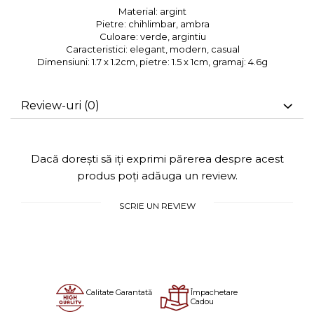
Material:
argint
Pietre:
chihlimbar, ambra
Culoare:
verde, argintiu
Caracteristici:
elegant, modern, casual
Dimensiuni:
1.7 x 1.2cm, pietre: 1.5 x 1cm, gramaj: 4.6g
Review-uri
(0)
Dacă dorești să iți exprimi părerea despre acest
produs poți adăuga un review.
SCRIE UN REVIEW
Calitate Garantată
Împachetare
Cadou