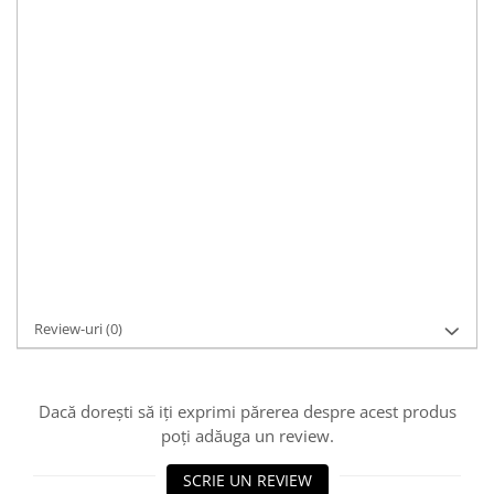
de care te vei îndrăgosti.
Material:
argint
Pietre:
zirconiu
Culoare:
argintiu
Caracteristici:
casual, elegant, romantic
Dimensiuni:
9 x 1.3cm, 6.94g
Durată de livrare:
1
Cod Produs:
C1380
Asistenta si suport:
0721 33 55 77
Adaugă la Wishlist
Cere informații
Review-uri
(0)
Dacă dorești să iți exprimi părerea despre acest produs
poți adăuga un review.
SCRIE UN REVIEW