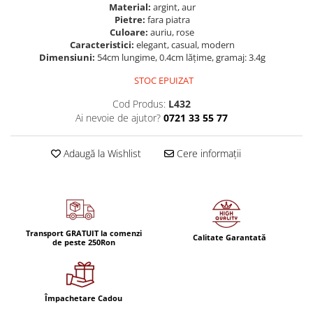
Material:
argint, aur
Pietre:
fara piatra
Culoare:
auriu, rose
Caracteristici:
elegant, casual, modern
Dimensiuni:
54cm lungime, 0.4cm lățime, gramaj: 3.4g
STOC EPUIZAT
Cod Produs:
L432
Ai nevoie de ajutor?
0721 33 55 77
Adaugă la Wishlist
Cere informații
Transport GRATUIT la comenzi
Calitate Garantată
de peste 250Ron
Împachetare Cadou