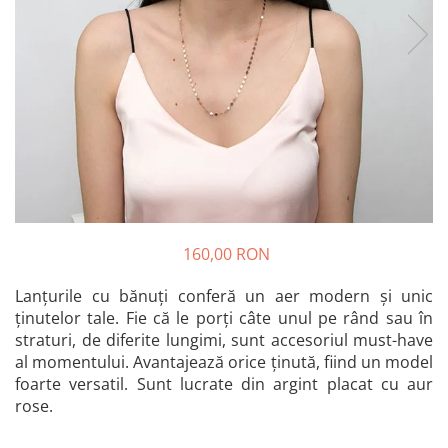
Bănuț Moț Personalizat
Cercei Argint
Seturi Brățări Personalizate
Cercei Fashion
Seturi Lănțișoare Personalizate
Coliere Argint
Cadouri Corporate
Seturi Argint
Bijuterii Fashion
Bijuterii Personalizate Spotify
Accesorii
Genți
Portofele
CARD CADOU
160,00 RON
Lanțurile cu bănuți conferă un aer modern și unic
ținutelor tale. Fie că le porți câte unul pe rând sau în
straturi, de diferite lungimi, sunt accesoriul must-have
al momentului. Avantajează orice ținută, fiind un model
foarte versatil. Sunt lucrate din argint placat cu aur
rose.