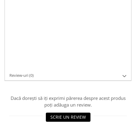
Material:
argint, aur
Pietre:
fara piatra
Culoare:
auriu
Caracteristici:
casual, modern
Dimensiuni:
40.5cm, reglabil, gramaj: 20.6g
Cod Produs:
L437
Asistenta si suport:
0721 33 55 77
Adaugă la Wishlist
Cere informații
Review-uri
(0)
Dacă dorești să iți exprimi părerea despre acest produs
poți adăuga un review.
SCRIE UN REVIEW