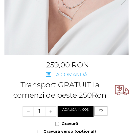
Cercei Fashion
Bănuț Moț Personalizat
Coliere Argint
Seturi Brățări Personalizate
Seturi Argint
Seturi Lănțișoare Personalizate
Bijuterii Fashion
Cadouri Corporate
Accesorii
Bijuterii Personalizate Spotify
Genți
Portofele
CARD CADOU
259,00 RON
LA COMANDĂ
Transport GRATUIT la
comenzi de peste 250Ron
ADAUGĂ ÎN COȘ
Gravură
Gravură verso (opțional)