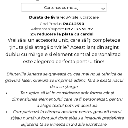
Cartonaș cu mesaj
Durată de livrare:
3-7 zile lucrătoare
Cod Produs:
PAGL2590
Asistenta si suport:
0721 33 55 77
Vrei să ai un accesoriu unic, care să îți completeze
ținuta și să atragă privirile? Aceast lanț din argint
dublu cu mărgele și element central personalizabil
este alegerea perfectă pentru tine!
Bijuteriile Janette se gravează cu cea mai nouă tehnică de
gravură laser. Gravura se imprimă adânc, fără a exista riscul
de a se șterge.
Te rugăm să iei în considerare atât forma cât și
dimensiunea elementului care va fi personalizat, pentru
a alege textul potrivit acestuia
Completează în câmpul destinat pentru gravură textul
și/sau numărul fontului dorit și/sau a imaginii predefinite
Bijuteria ta se livrează în 2-3 zile lucrătoare