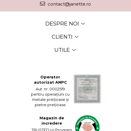
contact@janette.ro
DESPRE NOI
CLIENTI
UTILE
Operator
autorizat ANPC
Aut. nr. 0002519
pentru operațiuni cu
metale prețioase și
pietre prețioase
Magazin de
incredere
TRUSTED.ro Program