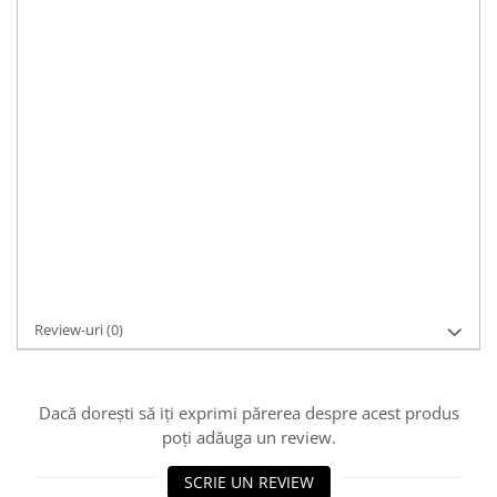
119,00 RON
ÎN STOC
Transport GRATUIT la comenzi de peste 250Ron
ADAUGĂ ÎN COȘ
Cod Produs:
PD142
Asistenta si suport:
0721 33 55 77
Cere informații
Review-uri
(0)
Dacă dorești să iți exprimi părerea despre acest produs
poți adăuga un review.
SCRIE UN REVIEW