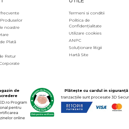
I
UTILE
 frecvente
Termeni si conditii
 Produselor
Politica de
Confidențialitate
ile noastre
Utilizare cookies
tare
ANPC
de Plată
Soluționare litigii
Hartă Site
 de Retur
Corporate
gazin de
Plătește cu cardul in siguranță
ncredere
tranzacțiile sunt procesate 3D Secu
ED.ro Program
ional pentru
rtificarea
inelor online