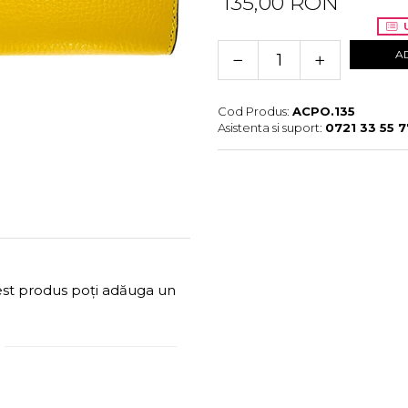
135,00 RON
U
A
Cod Produs:
ACPO.135
Asistenta si suport:
0721 33 55 7
cest produs poți adăuga un