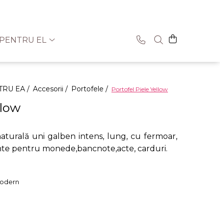
PENTRU EL
TRU EA /
Accesorii /
Portofele /
Portofel Piele Yellow
llow
aturală uni galben intens, lung, cu fermoar,
te pentru monede,bancnote,acte, carduri.
 modern