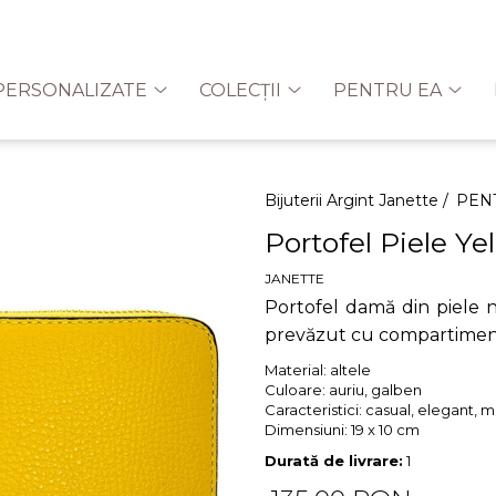
PERSONALIZATE
COLECȚII
PENTRU EA
Bijuterii Argint Janette /
PEN
Portofel Piele Ye
JANETTE
Portofel damă din piele n
prevăzut cu compartimen
Material:
altele
Culoare:
auriu, galben
Caracteristici:
casual, elegant,
Dimensiuni:
19 x 10 cm
Durată de livrare:
1