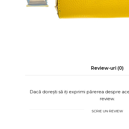
Cercei Fashion
Bănuț Moț Personalizat
Coliere Argint
Seturi Brățări Personalizate
Seturi Argint
Seturi Lănțișoare Personalizate
Bijuterii Fashion
Cadouri Corporate
Accesorii
Bijuterii Personalizate Spotify
Genți
Portofele
CARD CADOU
Review-uri
(0)
Dacă dorești să iți exprimi părerea despre a
review.
SCRIE UN REVIEW