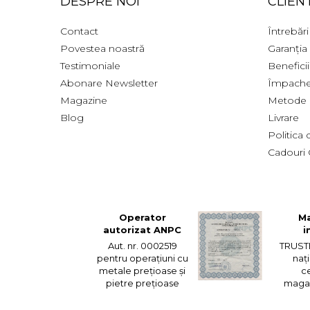
DESPRE NOI
CLIENT
Contact
Întrebări
Povestea noastră
Garanția
Testimoniale
Benefici
Abonare Newsletter
Împache
Magazine
Metode 
Blog
Livrare
Politica
Cadouri 
Operator
Ma
autorizat ANPC
i
Aut. nr. 0002519
TRUST
pentru operațiuni cu
naț
metale prețioase și
ce
pietre prețioase
magaz