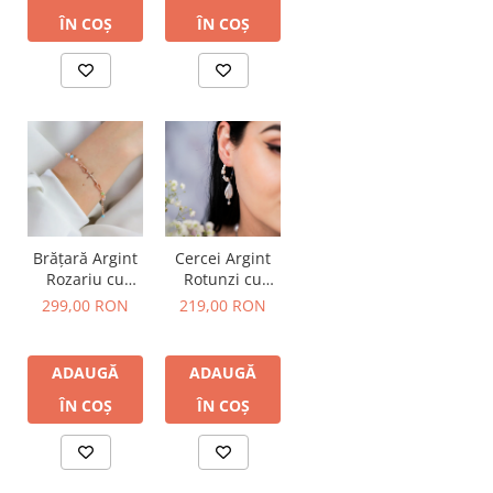
ÎN COȘ
ÎN COȘ
Brățară Argint
Cercei Argint
Rozariu cu
Rotunzi cu
Cristale
Perle Baroc
299,00 RON
219,00 RON
Colorate
ADAUGĂ
ADAUGĂ
ÎN COȘ
ÎN COȘ