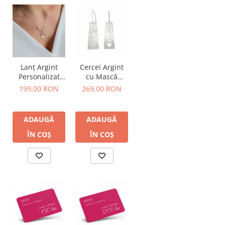
Lanț Argint
Cercei Argint
Personalizat
cu Mască
Mama
Teatru
199,00 RON
269,00 RON
ADAUGĂ
ADAUGĂ
ÎN COȘ
ÎN COȘ