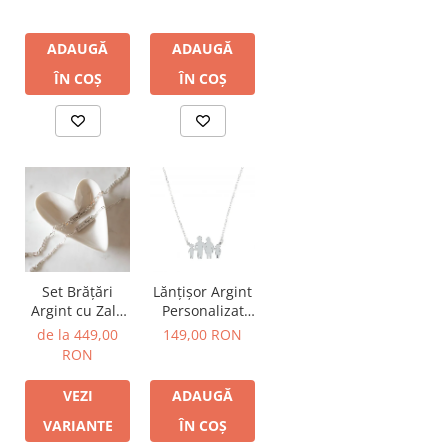
Personalizat
Tubular
Personalizat
ADAUGĂ
ADAUGĂ
ÎN COȘ
ÎN COȘ
Set Brățări
Lănțișor Argint
Argint cu Zale
Personalizat
și Plăcuțe
Familie
de la 449,00
149,00 RON
Personalizate
RON
VEZI
ADAUGĂ
VARIANTE
ÎN COȘ