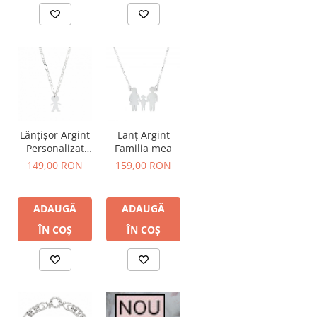
Lănțișor Argint
Lanț Argint
Personalizat
Familia mea
Copii Pandantiv
149,00 RON
159,00 RON
Băiețel
ADAUGĂ
ADAUGĂ
ÎN COȘ
ÎN COȘ