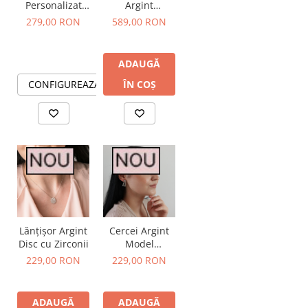
Personalizat
Argint
Spotify Bărbați
Personalizate
279,00 RON
589,00 RON
Mama Fiică cu
Trifoi și 3 Inimi
ADAUGĂ
CONFIGUREAZA
ÎN COȘ
Lănțișor Argint
Cercei Argint
Disc cu Zirconii
Model
Minimalist cu
229,00 RON
229,00 RON
Zirconii
ADAUGĂ
ADAUGĂ