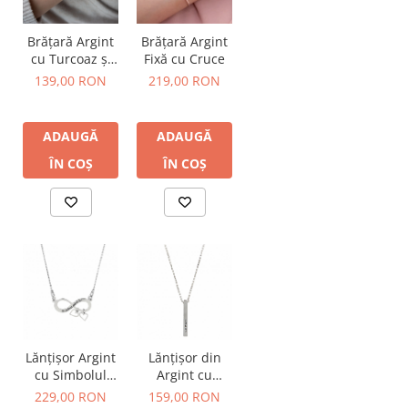
Bănuț Moț Personalizat
Cercei Argint
Seturi Brățări Personalizate
Cercei Fashion
Brățară Argint
Brățară Argint
Seturi Lănțișoare Personalizate
Coliere Argint
cu Turcoaz și
Fixă cu Cruce
Fluturaș
Cadouri Corporate
Seturi Argint
139,00 RON
219,00 RON
Bijuterii Fashion
Bijuterii Personalizate Spotify
Accesorii
ADAUGĂ
ADAUGĂ
Genți
ÎN COȘ
ÎN COȘ
Portofele
CARD CADOU
Lănțișor Argint
Lănțișor din
cu Simbolul
Argint cu
Infinit
Pandantiv
229,00 RON
159,00 RON