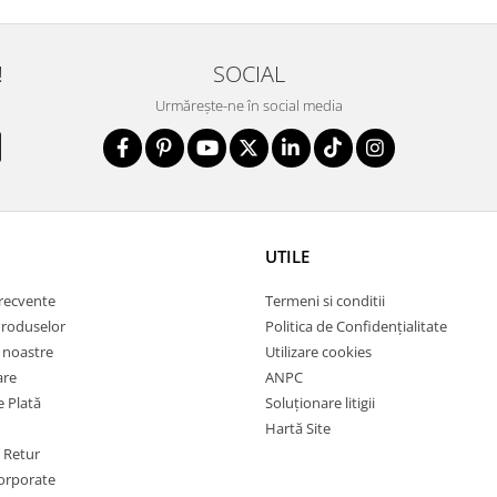
!
SOCIAL
Urmărește-ne în social media
UTILE
frecvente
Termeni si conditii
Produselor
Politica de Confidențialitate
e noastre
Utilizare cookies
are
ANPC
 Plată
Soluționare litigii
Hartă Site
e Retur
orporate