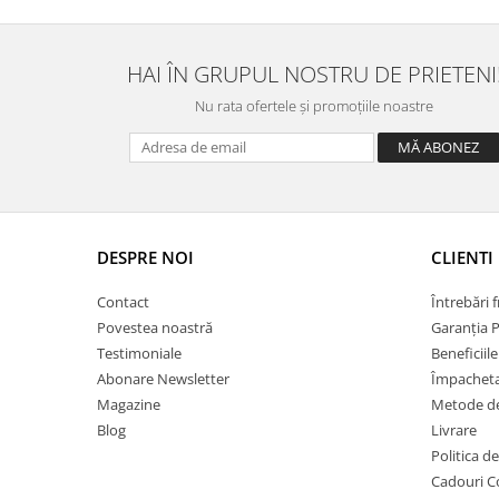
Bănuț Moț Personalizat
Cercei Argint
Seturi Brățări Personalizate
Cercei Fashion
Seturi Lănțișoare Personalizate
Coliere Argint
HAI ÎN GRUPUL NOSTRU DE PRIETENI
Cadouri Corporate
Seturi Argint
Nu rata ofertele și promoțiile noastre
Bijuterii Fashion
Bijuterii Personalizate Spotify
Accesorii
Genți
Portofele
CARD CADOU
DESPRE NOI
CLIENTI
Contact
Întrebări 
Povestea noastră
Garanția 
Testimoniale
Beneficiil
Abonare Newsletter
Împachet
Magazine
Metode de
Blog
Livrare
Politica d
Cadouri C